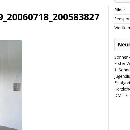
Bilder
9_20060718_200583827
Seespor
Wettkä
Neue
Sonnenk
Erster 
1. Sonn
Jugendli
Erfolgre
Herzlic
DM-Teil