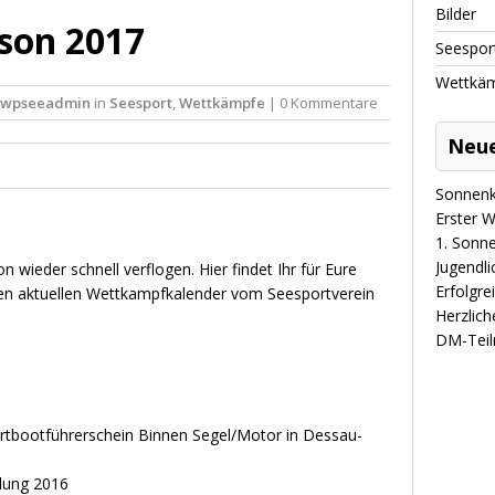
Bilder
son 2017
Seespor
Wettkä
wpseeadmin
in
Seesport
,
Wettkämpfe
| 0 Kommentare
Neue
Sonnenk
Erster 
1. Sonn
Jugendli
 wieder schnell verflogen. Hier findet Ihr für Eure
Erfolgre
en aktuellen Wettkampfkalender vom Seesportverein
Herzlic
DM-Teil
rtbootführerschein Binnen Segel/Motor in Dessau-
lung 2016