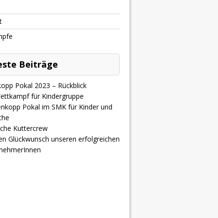
t
mpfe
ste Beiträge
opp Pokal 2023 – Rückblick
Wettkampf für Kindergruppe
enkopp Pokal im SMK für Kinder und
che
iche Kuttercrew
hen Glückwunsch unseren erfolgreichen
nehmerInnen